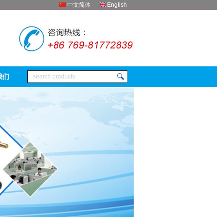
中文简体
English
我们