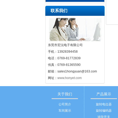
联系我们
东莞市宏沅电子有限公司
手机：13928394458
电话：0769-81772839
传真：0769-81365590
邮箱：sales1hongyuan@163.com
网址：
www.honyet.com
关于我们
产品展示
公司简介
旋转电位器
车间展示
旋转编码器
波段开关