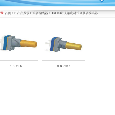
置:
首页
> >
产品展示
>
旋转编码器
>
JRE83带支架密封式金属轴编码器
RE83□1M
RE83□1O