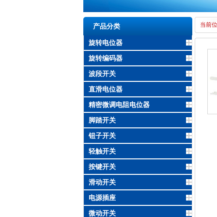
当前位
产品分类
旋转电位器
旋转编码器
波段开关
直滑电位器
精密微调电阻电位器
脚踏开关
钮子开关
轻触开关
按键开关
滑动开关
电源插座
微动开关