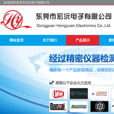
欢迎来到东莞市宏沅电子有限公司
网站首页
关于我们
产品展示
新